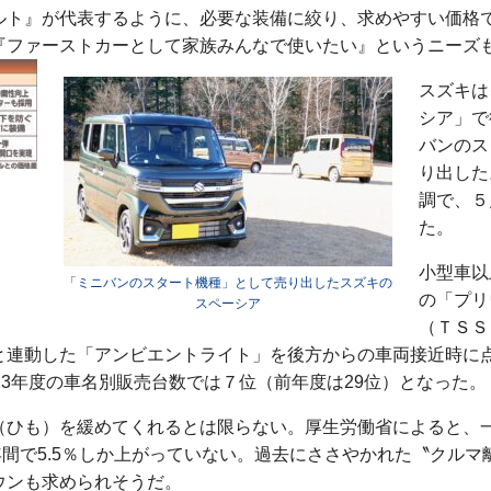
ルト』が代表するように、必要な装備に絞り、求めやすい価格
『ファーストカーとして家族みんなで使いたい』というニーズ
スズキは
シア」で
バンのス
り出した
調で、５
た。
小型車以
「ミニバンのスタート機種」として売り出したスズキの
の「プリ
スペーシア
（ＴＳＳ
と連動した「アンビエントライト」を後方からの車両接近時に
23年度の車名別販売台数では７位（前年度は29位）となった。
（ひも）を緩めてくれるとは限らない。厚生労働省によると、
の20年間で5.5％しか上がっていない。過去にささやかれた〝ク
ウンも求められそうだ。