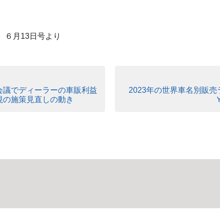
）６月13日号より
会議でディーラーの車販利益
2023年の世界車名別販
視の施策見直しの動き