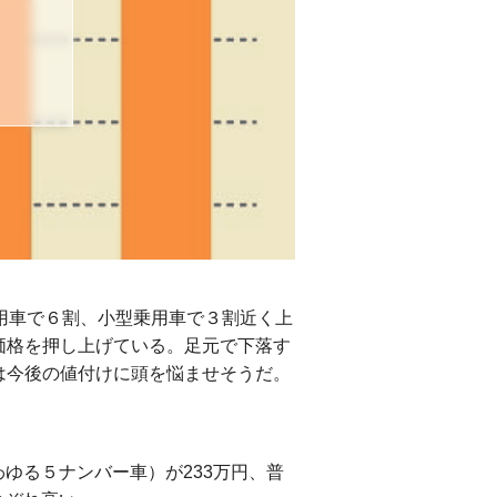
も
用車で６割、小型乗用車で３割近く上
価格を押し上げている。足元で下落す
は今後の値付けに頭を悩ませそうだ。
わゆる５ナンバー車）が233万円、普