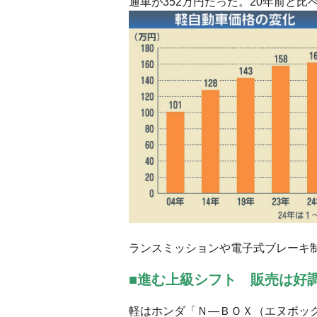
通車が352万円だった。20年前と比べ
ランスミッションや電子式ブレーキ
■進む上級シフト 販売は好
軽はホンダ「Ｎ―ＢＯＸ（エヌボッ