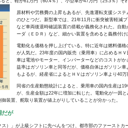
ると、軽が61万円（60.4％）、小型車が47万円（25.3％）
原材料や労務費の上昇もあるが、先進運転支援システ
のひとつだ。新型車では、21年11月に衝突被害軽減
など車両後退時確認装置の搭載が義務化された。自動
ーダ（ＥＤＲ）など、細かい装置を含めると義務付け
電動化も価格を押し上げている。特に近年は燃料価格
が人気だ。23年度の国内販売（乗用車）に占めるＨ
車は電池やモーター、インバーターなどのコストがか
益率はガソリン車と同等だが、価格自体はガソリン車
もよるが、経産省によるとＨＶはガソリン車より40万
同省の生産動態統計によると、乗用車の国内生産は1
が、生産金額は22年に増加に転じた。電動化が一因
制御装置、舵取り装置が値上がりしていることが分かった。
調だが
クス）」が上級シフトに先べんをつけ、都市部のファーストカ