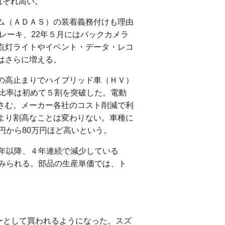
それぞれ高い。
ム（ＡＤＡＳ）の装着義務付けも理由
ブレーキ、22年５月にはバックカメラ
点灯ライトやイベント・データ・レコ
はさらに増える。
の高止まりでハイブリッド車（ＨＶ）
Ｖ比率は初めて５割を突破した。電動
さむ。メーカー各社のコスト削減で利
より割高なことは変わりない。車種に
円から80万円ほど高いという。
9年以降、４年連続で減少している
とみられる。部品の生産単価では、ト
ーとして買われるようになった。スズ