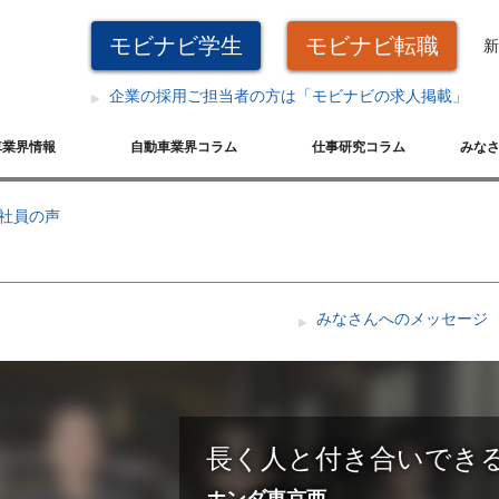
モビナビ学生
モビナビ転職
新
企業の採用ご担当者の方は「モビナビの求人掲載」
車業界情報
自動車業界コラム
仕事研究コラム
みな
社員の声
みなさんへのメッセージ
長く人と付き合いでき
ホンダ東京西